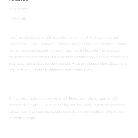
Sergio Lopez
LSBA studio
Nuestra reciente colaboración con el estudio Ambrosi | Etchegaray para el
proyecto de Grupo Habita en la ciudad de mexico. Un espacio donde diferentes
momentos se entrelazan en la creación de un contenido social* de la cultura
mexicana contemporanea. La luz como factor constante de variables, acompaña la
arquitectura en la búsqueda de lo esencial. A través de la ausencia se descubre la
arquitectura, que delata la utilidad perteneciente al vacío.
El proyecto arquitectónico de Ambrosi | Etchegaray reimagina un edificio
residencial del siglo XIX, concibiendo la planta baja como un mercado moderno
con acentos minuciosamente cuidados que mantienen y enaltecen el esplendor
del edificio original.