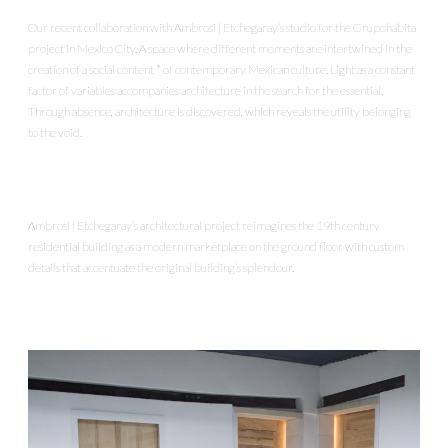
Our recent collaboration with Ambrosi | Etchegaray’s studio for the Grupohabita
project in Mexico City. A space where different moments are intertwined in the
creation of a social content * of contemporary Mexican culture. Light as a constant
factor of variables accompanies architecture in the search for the essential.
Through absence, architecture is discovered, which reveals the utility belonging
to the void.
Ambrosi | Etchegaray’s architectural project reimagines the 19th century
residential building as a modern marketplace on the ground floor with custom
details that accentuate the original building’s splendour.